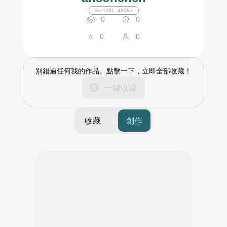
like12l0...480ldr
0
0
0
0
別錯過任何我的作品。點擊一下，立即全部收藏！
一鍵收藏
收藏
創作
篩選
時間