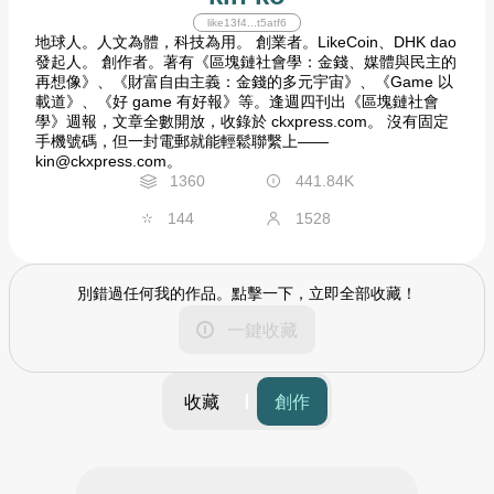
like13f4...t5atf6
地球人。人文為體，科技為用。 創業者。LikeCoin、DHK dao
發起人。 創作者。著有《區塊鏈社會學：金錢、媒體與民主的
再想像》、《財富自由主義：金錢的多元宇宙》、《Game 以
載道》、《好 game 有好報》等。逢週四刊出《區塊鏈社會
學》週報，文章全數開放，收錄於 ckxpress.com。 沒有固定
手機號碼，但一封電郵就能輕鬆聯繫上——
kin@ckxpress.com。
1360
441.84K
144
1528
別錯過任何我的作品。點擊一下，立即全部收藏！
一鍵收藏
收藏
創作
篩選
時間