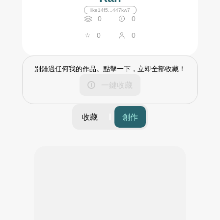
like14f5...447kw7
0
0
0
0
別錯過任何我的作品。點擊一下，立即全部收藏！
一鍵收藏
收藏
創作
篩選
時間