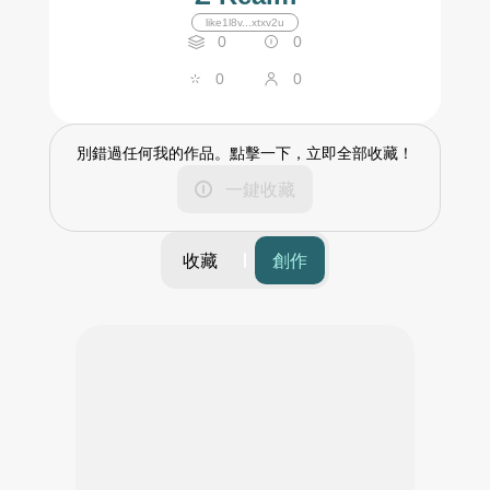
like1l8v...xtxv2u
0
0
0
0
別錯過任何我的作品。點擊一下，立即全部收藏！
一鍵收藏
收藏
創作
篩選
時間