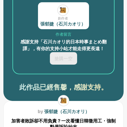
創作者
張郁婕（石川カオリ）
作者留言
感謝支持「石川カオリ的日本時事まとめ翻
譯」，有你的支持小站才能走得更長遠！
搶購一空
此作品已經售馨，感謝支持。
by
張郁婕（石川カオリ）
加害者敗訴卻不用負責？一次看懂日韓徵用工・強制
動員訴訟始末