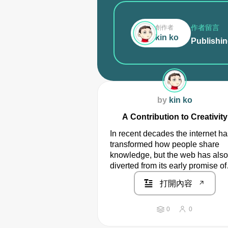
作者留言
創作者
kin ko
Publishin
by
kin ko
A Contribution to Creativity
In recent decades the internet ha
transformed how people share
knowledge, but the web has also
diverted from its early promise of
democratisation. One problem is
打開內容
reward system largely built upon f
0
0