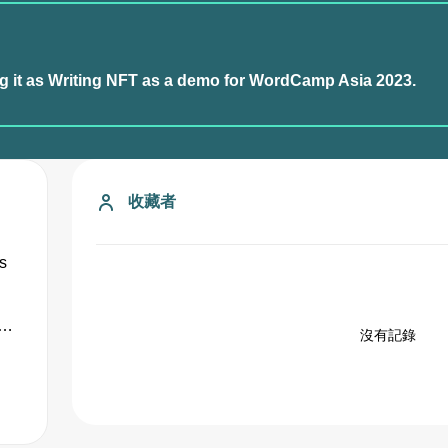
g it as Writing NFT as a demo for WordCamp Asia 2023.
收藏者
s
沒有記錄
 a
r...